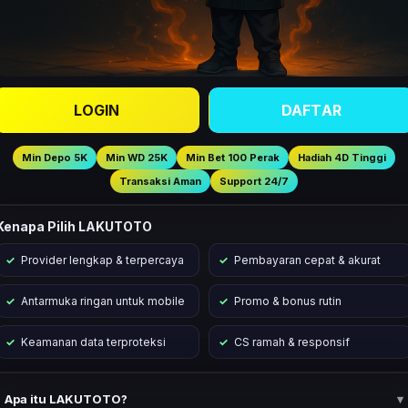
LOGIN
DAFTAR
Min Depo 5K
Min WD 25K
Min Bet 100 Perak
Hadiah 4D Tinggi
Transaksi Aman
Support 24/7
Kenapa Pilih LAKUTOTO
Provider lengkap & terpercaya
Pembayaran cepat & akurat
Antarmuka ringan untuk mobile
Promo & bonus rutin
Keamanan data terproteksi
CS ramah & responsif
Apa itu LAKUTOTO?